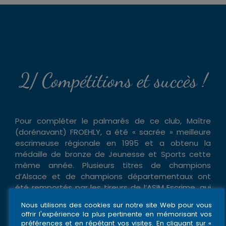
2/ Compétitions et succès !
Pour compléter le palmarès de ce club, Maître
(dorénavant) FROEHLY, a été « sacrée » meilleure
escrimeuse régionale en 1995 et a obtenu la
médaille de bronze de Jeunesse et Sports cette
même année. Plusieurs titres de champions
d’Alsace et de champions départementaux ont
été remportés par les tireurs de l’ASIM Escrime, qui
comptait une quarantaine de membres, dont plus
Nous utilisons des cookies sur notre site Web pour vous
de trente tireurs compétiteurs (comité inclus). Ces
offrir l'expérience la plus pertinente en mémorisant vos
titres de Champions d’Alsace ont eu pour
préférences et en répétant vos visites. En cliquant sur «