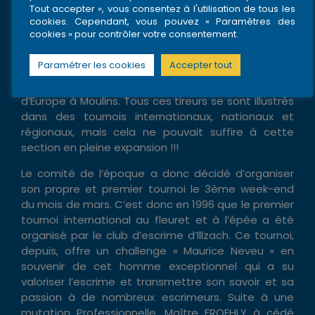
conséquence la qualification de l’ASIM, aux
Tout accepter », vous consentez à l'utilisation de tous les
cookies. Cependant, vous pouvez « Paramètres des
championnats de France dans les catégories
cookies » pour contrôler votre consentement.
Minimes, Cadets et Juniors garçons à l’épée.
N’oublions pas non plus, les escrimeurs vétérans
Paramétrer les cookies
Accepter tout
présents lors des championnats de France à Fort
de France ou à Lille, ou aussi aux championnats
d’Europe à Moulins. Tous ces tireurs se sont illustrés
dans des tournois internationaux, nationaux et
régionaux, mais cela ne pouvait suffire à cette
section en pleine expansion !!!
Le comité de l’époque a donc décidé d’organiser
son propre et premier tournoi le 3ème week-end
du mois de mars. C’est donc en 1996 que le premier
tournoi international au fleuret et à l’épée a été
organisé par le club d’escrime d’Illzach. Ce tournoi,
depuis, offre un challenge « Maurice Neveu » en
souvenir de cet homme exceptionnel qui a su
valoriser l’escrime et transmettre son savoir et sa
passion à de nombreux escrimeurs. Suite à une
mutation Professionnelle, Maître FROEHLY à cédé